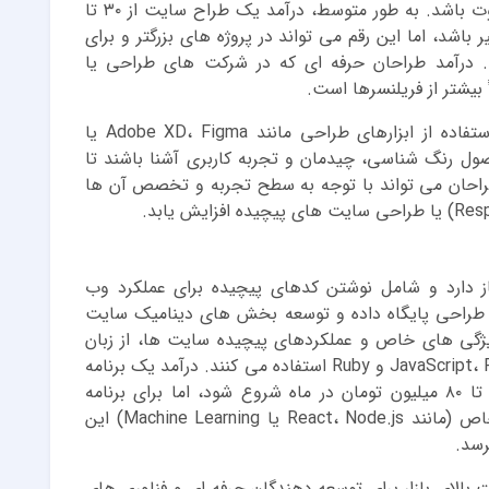
پروژه، تعداد مشتریان و بازار هدف بسیار متفاوت باشد. به طور متوسط، درآمد یک طراح سایت از ۳۰ تا
یر باشد، اما این رقم می تواند در پروژه های بزرگتر و برای
شد. درآمد طراحان حرفه ای که در شرکت های طراحی یا
بیشتر از فریلنسرها است.
طراحی سایت نیازمند خلاقیت و توانایی در استفاده از ابزارهای طراحی مانند Adobe XD، Figma یا
به اصول رنگ شناسی، چیدمان و تجربه کاربری آشنا باشند تا
طراحان می تواند با توجه به سطح تجربه و تخصص آن ها
ز دارد و شامل نوشتن کدهای پیچیده برای عملکرد وب
طراحی پایگاه داده و توسعه بخش های دینامیک سایت
ویژگی های خاص و عملکردهای پیچیده سایت ها، از زبان
های برنامه نویسی مختلف مانند JavaScript، PHP، Python و Ruby استفاده می کنند. درآمد یک برنامه
نویس معمولی در ایران می تواند از حدود ۴۰ تا ۸۰ میلیون تومان در ماه شروع شود، اما برای برنامه
نویسان با تجربه یا متخصصین فناوری های خاص (مانند React، Node.js یا Machine Learning) این
 بالای بازار برای توسعه دهندگان حرفه ای و فناوری های