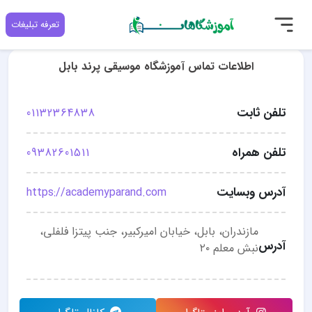
تعرفه تبلیغات
اطلاعات تماس آموزشگاه موسیقی پرند​​​​​​​ بابل
تلفن ثابت
01132364838
تلفن همراه
09382601511
آدرس وبسایت
https://academyparand.com
مازندران، بابل، خیابان امیرکبیر، جنب پیتزا فلفلی،
آدرس
نبش معلم ۲۰​​​​​​​