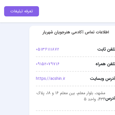
تعرفه تبلیغات
اطلاعات تماس آکادمی هنرجویان شهریار
لفن ثابت
05136111872
لفن همراه
09152079716
درس وبسایت
https://acshin.ir
مشهد، بلوار معلم، بین معلم 16 و 18، پلاک
درس
434، واحد 5