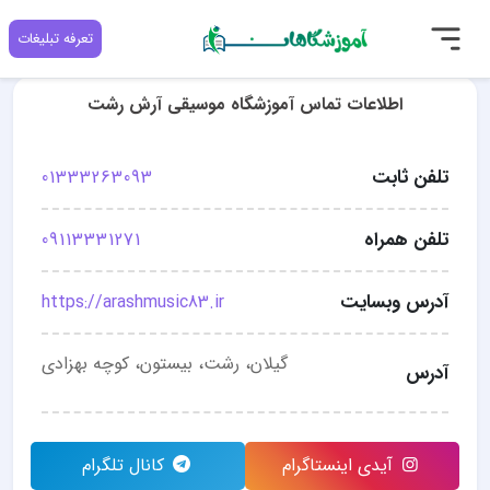
تعرفه تبلیغات
اطلاعات تماس آموزشگاه موسیقی آرش رشت
تلفن ثابت
01333263093
تلفن همراه
09113331271
آدرس وبسایت
https://arashmusic83.ir
گیلان، رشت، بیستون، کوچه بهزادی
آدرس
آیدی اینستاگرام
کانال تلگرام