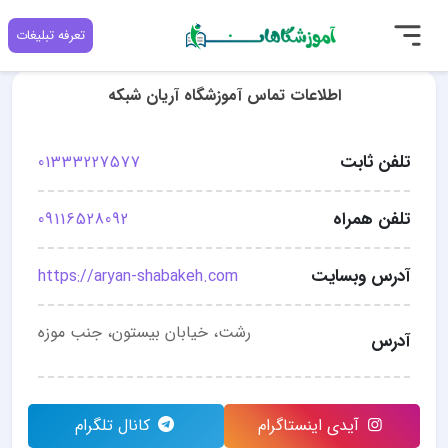
تعرفه تبلیغات
اطلاعات تماس آموزشگاه آریان شبکه
تلفن ثابت
01333227577
تلفن همراه
09116528092
آدرس وبسایت
https://aryan-shabakeh.com
رشت، خیابان بیستون، جنب موزه
آدرس
آیدی اینستاگرام
کانال تلگرام