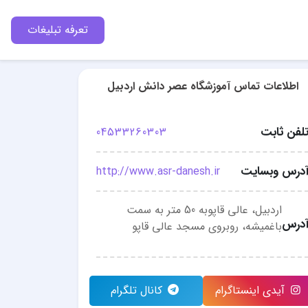
تعرفه تبلیغات
اطلاعات تماس آموزشگاه عصر دانش اردبیل
لفن ثابت
04533260303
درس وبسایت
http://www.asr-danesh.ir
اردبیل، عالی قاپوبه 50 متر به سمت
درس
باغمیشه، روبروی مسجد عالی قاپو
آیدی اینستاگرام
کانال تلگرام