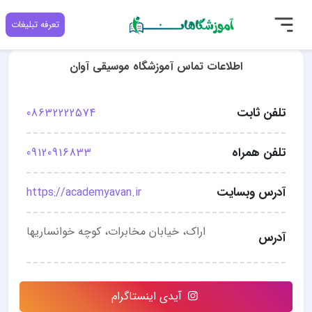
تعرفه تبلیغات
اطلاعات تماس آموزشگاه موسیقی آوان
تلفن ثابت
08632222574
تلفن همراه
09120916833
آدرس وبسایت
https://academyavan.ir
اراک، خیابان مخابرات، کوچه خوانساریها
آدرس
آیدی اینستاگرام