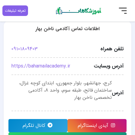
تعرفه تبلیغات
اطلاعات تماس آکادمی ناخن بهار
تلفن همراه
09101809403
آدرس وبسایت
https://baharnailacademy.ir
کرج، جهانشهر، بلوار جمهوری، ابتدای کوچه غزال،
ساختمان فاتح، طبقه سوم، واحد 8، آکادمی
آدرس
تخصصی ناخن بهار
آیدی اینستاگرام
کانال تلگرام