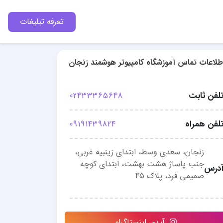
تعرفه تبلیغات
طلاعات تماس آموزشگاه کامپیوتر هوشمند زنجان
لفن ثابت
02433365648
لفن همراه
09191439824
زنجان، سعدی وسط، ابتدای زینبیه غربی،
جنب پاساژ هشت بهشت، ابتدای کوچه
درس
صمیمی فرد، پلاک 45
آیدی اینستاگرام