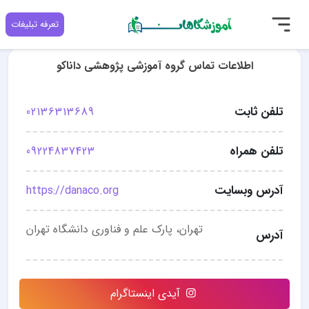
تعرفه تبلیغات
اطلاعات تماس گروه آموزشی پژوهشی داناکو
تلفن ثابت
02136313689
تلفن همراه
09224837423
آدرس وبسایت
https://danaco.org
تهران، پارک علم و فناوری دانشگاه تهران
آدرس
آیدی اینستاگرام