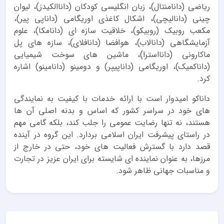
ریاضی (دانامنتال)، زبان انگلیسی کودکان (داناالکیدز)، لیوان
چینی (دانالیچی)، اشکال کاغذی اوریگامی (داناپی پیر)،
مکعب روبیک (روبیکو)، خلاقیت سازه ای (دانامکا)، علوم
آزمایشگاهی (دانالاب)، هوافضا (دانافلای)، سازه های پل
ماکارونی (دانااسترا)، ماشین های سوخت شیمیایی
(داناکمیک)، اوریگامی (داناپیپر) و دومینو (دانامینو) اشاره
کرد.
داناکو امیدوار است با ارائه خدمات با کیفیت به نمایندگی
های خود در سراسر کشور که اساس و بدنه اصلی آن ها
هستند، نه تنها رضایت عمومی را جلب کند، بلکه گامی مهم
در راستای پیشرفت ایران اسلامی بردارد. این گروه در آینده
قصد دارد با گسترش فعالیت های خود، حتی در خارج از
مرزها، به عنوان نماینده ای شایسته برای ایران عزیز در تجارت
و مناسبات جهانی ظاهر شود.