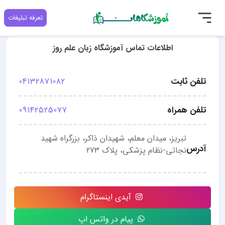
تعرفه تبلیغات
اطلاعات تماس آموزشگاه زبان علم روز
تلفن ثابت
04132871082
تلفن همراه
09142525077
تبریز، میدان معلم، شهیدان ذاکر، بزرگراه شهید
آدرس
نجاتی-نظام پزشکی، پلاک 273
آیدی اینستاگرام
پیام در واتس اپ