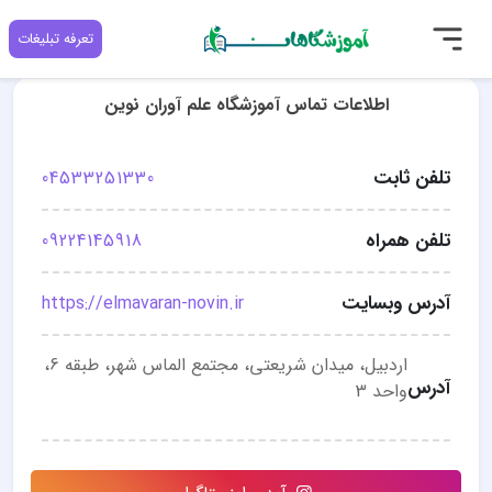
تعرفه تبلیغات
اطلاعات تماس آموزشگاه علم آوران نوین
تلفن ثابت
04533251330
تلفن همراه
09224145918
آدرس وبسایت
https://elmavaran-novin.ir
اردبیل، میدان شریعتی، مجتمع الماس شهر، طبقه 6،
آدرس
واحد 3