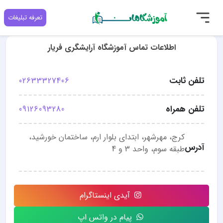
تعرفه تبلیغات
اطلاعات تماس آموزشگاه آرایشگری فریار
تلفن ثابت
02633327406
تلفن همراه
09126093280
کرج، مهرشهر، ابتدای بلوار ارم، ساختمان خورشید،
آدرس
طبقه سوم، واحد 3 و 4
آیدی اینستاگرام
پیام در واتس اپ