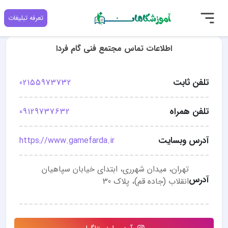
تعرفه تبلیغات
اطلاعات تماس مجتمع فنی گام فردا
تلفن ثابت
02155973732
تلفن همراه
09129737632
آدرس وبسایت
https://www.gamefarda.ir
تهران، میدان شهرری، ابتدای خیابان سپاهیان
آدرس
انقلاب (جاده قم)، پلاک 30