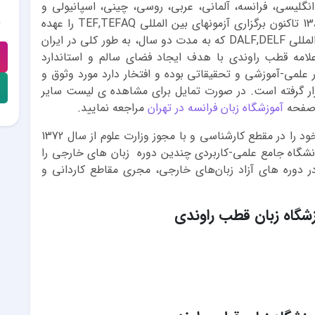
نگلیسی، فرانسه، آلمانی، عربی، روسی، چینی، اسپانیولی و
ایتالیایی تدریس می‌گردد. این موسسه از سال 1382 تا‌کنون برگزاری آزمونهای بین المللی TEF,TEFAQ را عهده
دار می باشد و از سال 1392 اجرای آزمون‌های بین‌المللی DALF,DELF که به مدت دو سال، به طور کلی در ایران
علامه قطب راوندی با هدف ایجاد فضای سالم و استاندارد
 علمی-آموزشی و تحقیقاتی بوده و افتخار دارد مورد وثوق و
رار گرفته است. در صورت تمایل برای مشاهده ی لیست سایر
ه صفحه
آموزشگاه زبان فرانسه در تهران
مراجعه نمایید.
موسسه آموزش عالی علامه قطب راوندی فعالیت خود را در مقطع کارشناسی و با مجوز وزارت علوم از سال 1372
ه از سال 1377 با همکاری دانشگاه جامع علمی-کاربردی چندین دوره زبان های خارجی را
بر تداوم فعالیت در دوره های آزاد زبان‌های خارجی، مجری مقاطع کاردانی و
شگاه زبان قطب راوندی