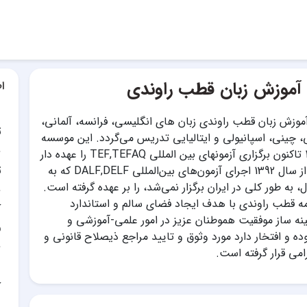
آموزش زبان قطب راوندی
ا
وزش زبان قطب راوندی زبان های انگلیسی، فرانسه، آلمانی،
ت
 چینی، اسپانیولی و ایتالیایی تدریس می‌گردد. این موسسه
از سال 1382 تا‌کنون برگزاری آزمونهای بین المللی TEF,TEFAQ را عهده دار
ت
می باشد و از سال 1392 اجرای آزمون‌های بین‌المللی DALF,DELF که به
به طور کلی در ایران برگزار نمی‌شد، را بر عهده گرفته است.
 قطب راوندی با هدف ایجاد فضای سالم و استاندارد
آ
نه ساز موفقیت هموطنان عزیز در امور علمی-آموزشی و
و
ده و افتخار دارد مورد وثوق و تایید مراجع ذیصلاح قانونی و
می قرار گرفته است.
آ