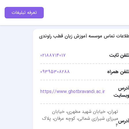
تعرفه تبلیغات
طلاعات تماس موسسه آموزش زبان قطب راوندی
لفن ثابت
02188714017
لفن همراه
09395308288
درس
https://www.ghotbravandi.ac.ir
بسایت
تهران، خیابان شهید مطهری، خیابان
میرزای شیرازی شمالی، کوچه عرفان، پلاک
درس
4