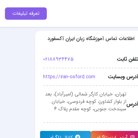
تعرفه تبلیغات
اطلاعات تماس آموزشگاه زبان ایران آکسفورد
لفن ثابت
02188934475
درس وبسایت
https://iran-oxford.com
تهران، خیابان کارگر شمالی (امیرآباد)، بعد
از بلوار کشاورز، کوچه فردوسی، خیابان
درس
سیندخت جنوبی، کوچه مقدم پلاک ۴
آیدی اینستاگرام
کانال تلگرام