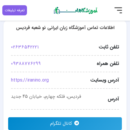
تعرفه تبلیغات
اطلاعات تماس آموزشگاه زبان ایرانی نو شعبه فردیس
تلفن ثابت
02636542221
تلفن همراه
09388776299
آدرس وبسایت
https://iranino.org
فردیس، فلکه چهارم، خیابان 45 جدید
آدرس
کانال تلگرام