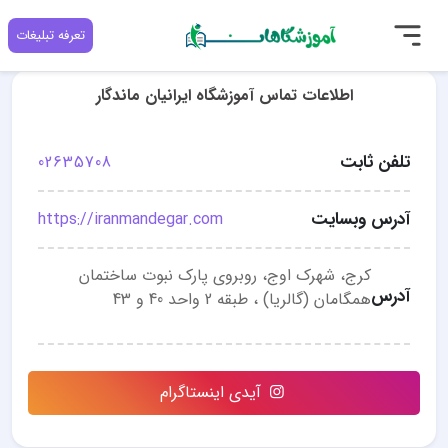
تعرفه تبلیغات
اطلاعات تماس آموزشگاه ایرانیان ماندگار
تلفن ثابت
02635708
آدرس وبسایت
https://iranmandegar.com
کرج، شهرک اوج، روبروی پارک نبوت ساختمان
آدرس
همگامان (گالریا) ، طبقه 2 واحد 40 و 43
آیدی اینستاگرام