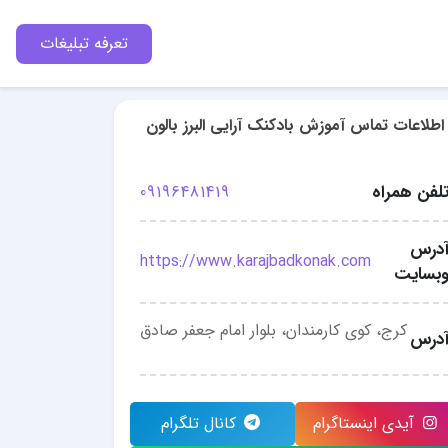
تعرفه تبلیغات
اطلاعات تماس آموزش بادکنک آرایی البرز بالون
لفن همراه
09196481419
درس
https://www.karajbadkonak.com
بسایت
کرج، کوی کارمندان، بلوار امام جعفر صادق
درس
آیدی اینستاگرام
کانال تلگرام