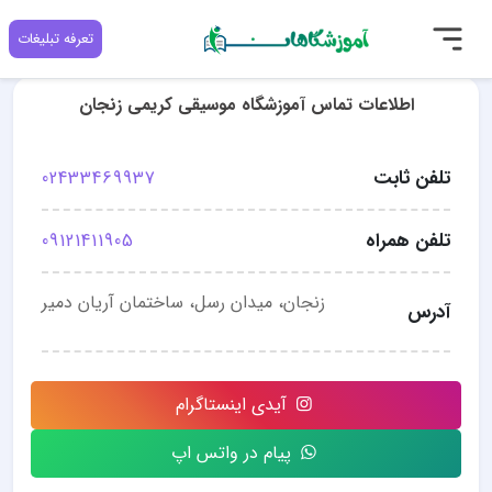
تعرفه تبلیغات
اطلاعات تماس آموزشگاه موسیقی کریمی زنجان
تلفن ثابت
02433469937
تلفن همراه
09121411905
زنجان، میدان رسل، ساختمان آریان دمیر
آدرس
آیدی اینستاگرام
پیام در واتس اپ