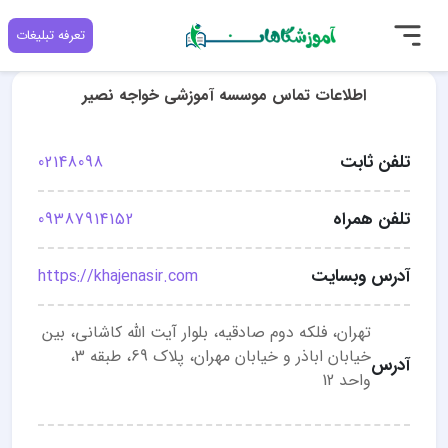
تعرفه تبلیغات
اطلاعات تماس موسسه آموزشی خواجه نصیر
تلفن ثابت
02148098
تلفن همراه
09387914152
آدرس وبسایت
https://khajenasir.com
تهران، فلکه دوم صادقیه، بلوار آیت الله کاشانی، بین
خیابان اباذر و خیابان مهران، پلاک 69، طبقه 3،
آدرس
واحد 12