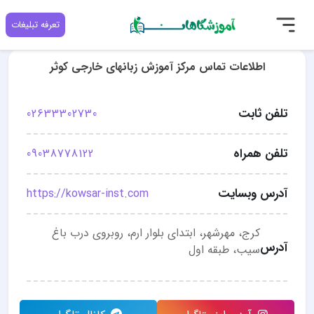
تعرفه تبلیغات
اطلاعات تماس مرکز آموزش زبانهای خارجی کوثر
تلفن ثابت
02633302730
تلفن همراه
09038778122
آدرس وبسایت
https://kowsar-inst.com
کرج، مهرشهر، ابتدای بلوار ارم، روبروی درب باغ
آدرس
سیب، طبقه اول