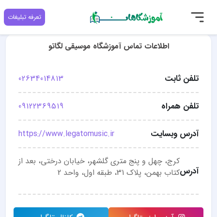
تعرفه تبلیغات
اطلاعات تماس آموزشگاه موسیقی لگاتو
تلفن ثابت
02634014813
تلفن همراه
09122369519
آدرس وبسایت
https://www.legatomusic.ir
كرج، چهل و پنج متری گلشهر، خیابان درختی، بعد از
آدرس
کتاب بهمن، پلاک 31، طبقه اول، واحد 2