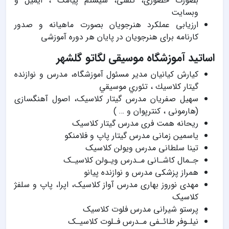
بصورت حضوری، تلفنی، سیستم پیامک ، ایمیل و
وبسایت
ارزیابی عملکرد هنرجویان بصورت ماهیانه و صدور
کارنامه برای هنرجویان در پایان هر دوره آموزشی
اساتید آموزشگاه موسیقی لگاتو گلشهر
کیارش کیانیان مدير مسئول آموزشگاه، مدرس و نوازنده
گيتار كلاسيك ، تئوري موسيقي
سهیل صفریان مدرس گیتار کلاسیک، اصول آهنگسازی
(هارمونی ، کنترپوان و … )
ریحانه همت فری مدرس گیتار کلاسیک
یاسمین زمانی مدرس گیتار پاپ و فلامنکو
تینا سلطانی مدرس ویولن کلاسیک
جـمال کاشـانی مـدرس ویـولن کلاسیـک
همراز پزشکی مدرس و نوازنده پیانو
مهدی نوروز بهاری مدرس آواز کلاسیک، اپرا، پاپ و سلفژ
کلاسیک
پرستو شیرانی مدرس فلوت کلاسیک
نیلـوفر طائـفی مـدرس فـلوت کلاسیـک