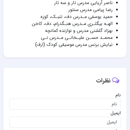
ناصر آریایی مدرس تار و سه تار
رضا پیامی مدرس سنتور
حمید یوسفی مـدرس دف، تنبـک، کوزه
الهـه بیگلـری مـدرس هنـگدرام، دف، کاخن
بهزاد گلشنی مدرس و نوازنده کمانچه
محمـد حسـن علیـخانـی مـدرس نـی
نیایش برنس مدرس موسیقی کودک (ارف)
نظرات
نام
ایمیل