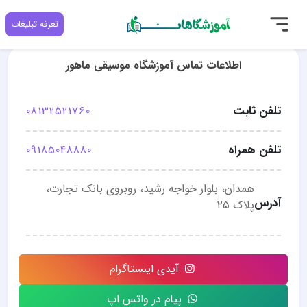
تعرفه تبلیغات
اطلاعات تماس آموزشگاه موسیقی ماهور
تلفن ثابت
08132521760
تلفن همراه
09185048880
همدان، بلوار خواجه رشید، روبروی بانک تجارت،
آدرس
پلاک ۲۵
آیدی اینستاگرام
پیام در واتس اپ