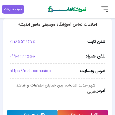
تعرفه تبلیغات
اطلاعات تماس آموزشگاه موسیقی ماهور اندیشه
تلفن ثابت
02165529675
تلفن همراه
09901234555
آدرس وبسایت
https://mahoormusic.ir
شهر جدید اندیشه، بین خیابان اطلاعات و شاهد
آدرس
غربی