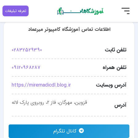
تعرفه تبلیغات
اطلاعات تماس آموزشگاه کامپیوتر میرعماد
تلفن ثابت
02832529390
تلفن همراه
09120968287
آدرس وبسایت
https://miremadicdl.blog.ir
قزوین، مهرگان، فاز 2، روبروی پارک لاله
آدرس
کانال تلگرام