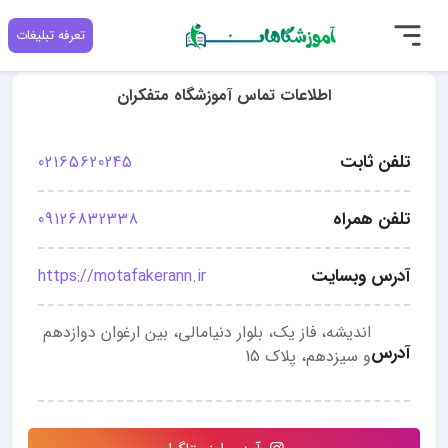
تعرفه تبلیغات
اطلاعات تماس آموزشگاه متفکران
تلفن ثابت
02165620245
تلفن همراه
09126832338
آدرس وبسایت
https://motafakerann.ir
اندیشه، فاز یک، بلوار دنیامالی، بین ارغوان دوازدهم
آدرس
و سیزدهم، پلاک 15