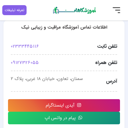
تعرفه تبلیغات
اطلاعات تماس آموزشگاه مراقبت و زیبایی نیک‎
تلفن ثابت
02333445116
تلفن همراه
09127326055
سمنان، تعاون، خیابان ۱۸ غربی، پلاک ۲
آدرس
آیدی اینستاگرام
پیام در واتس اپ