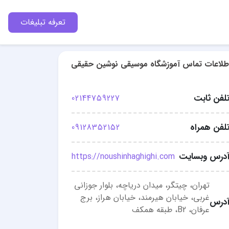
تعرفه تبلیغات
طلاعات تماس آموزشگاه موسیقی نوشین حقیقی
لفن ثابت
02144759227
لفن همراه
09128352152
درس وبسایت
https://noushinhaghighi.com
تهران، چیتگر، میدان دریاچه، بلوار جوزانی
غربی، خیابان هیرمند، خیابان هراز، برج
درس
عرفان، B2، طبقه همکف