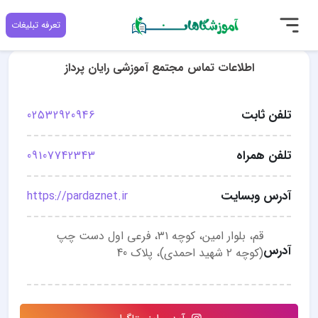
تعرفه تبلیغات
اطلاعات تماس مجتمع آموزشی رایان پرداز
تلفن ثابت
02532920946
تلفن همراه
09107742343
آدرس وبسایت
https://pardaznet.ir
قم، بلوار امین، کوچه ۳۱، فرعی اول دست چپ
آدرس
(کوچه ۲ شهید احمدی)، پلاک 40