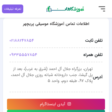
تعرفه تبلیغات
اطلاعات تماس آموزشگاه موسیقی پریچهر
تلفن ثابت
02188247854
تلفن همراه
09335557854
تهران، بزرگراه جلال آل احمد (شرق به غرب)، بعد از
پل گیشا، جنب داروخانه شبانه روزی جلال آل احمد،
آدرس
پلاک 97، طبقه دوم، واحد 5
آیدی اینستاگرام