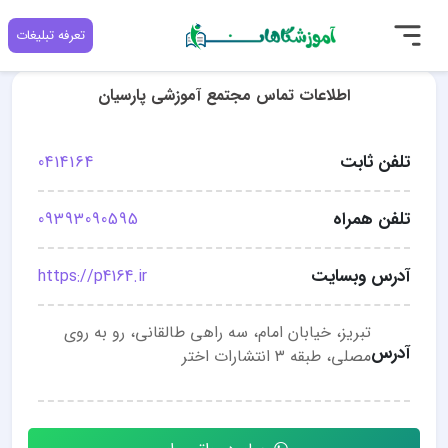
تعرفه تبلیغات
اطلاعات تماس مجتمع آموزشی پارسیان
تلفن ثابت
0414164
تلفن همراه
09393090595
آدرس وبسایت
https://p4164.ir
تبریز، خیابان امام، سه راهی طالقانی، رو به روی
آدرس
مصلی، طبقه ۳ انتشارات اختر