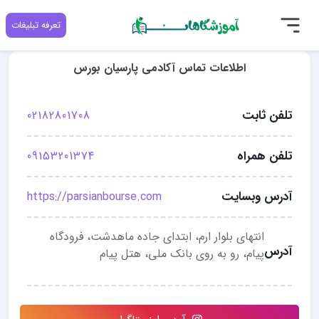
تعرفه تبلیغات
اطلاعات تماس آکادمی پارسیان بورس
تلفن ثابت
02182801708
تلفن همراه
09153201374
آدرس وبسایت
https://parsianbourse.com
انتهای بلوار ارم، ابتدای جاده ماهدشت، فرودگاه
آدرس
پیام، رو به روی بانک ملی، هتل پیام