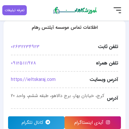
تعرفه تبلیغات
اطلاعات تماس موسسه آیلتس رهام
تلفن ثابت
02632234923
تلفن همراه
09125111978
آدرس وبسایت
https://ieltskaraj.com
کرج، خیابان بهار، برج دالاهو، طبقه ششم، واحد 20
آدرس
آیدی اینستاگرام
کانال تلگرام