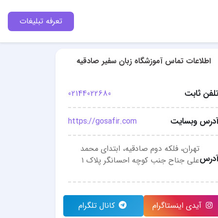
تعرفه تبلیغات
اطلاعات تماس آموزشگاه زبان سفیر صادقیه
لفن ثابت
02144022680
درس وبسایت
https://gosafir.com
تهران، فلکه دوم صادقيه، ابتدای محمد
درس
علی جناح جنب کوچه احسانگر پلاک ۱
آیدی اینستاگرام
کانال تلگرام