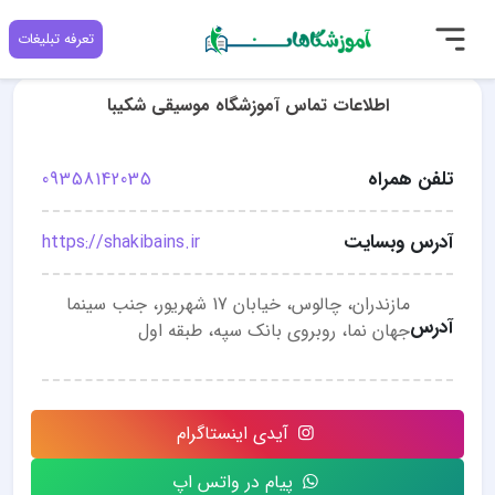
تعرفه تبلیغات
اطلاعات تماس آموزشگاه موسیقی شکیبا
تلفن همراه
09358142035
آدرس وبسایت
https://shakibains.ir
مازندران، چالوس، خیابان 17 شهریور، جنب سینما
آدرس
جهان نما، روبروی بانک سپه، طبقه اول
آیدی اینستاگرام
پیام در واتس اپ