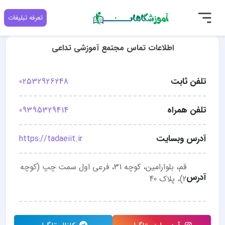
تعرفه تبلیغات
اطلاعات تماس مجتمع آموزشی تداعی
تلفن ثابت
02532926248
تلفن همراه
09395329414
آدرس وبسایت
https://tadaeiit.ir
قم، بلوارامین، کوچه 31، فرعی اول سمت چپ (کوچه
آدرس
2)، پلاک 40