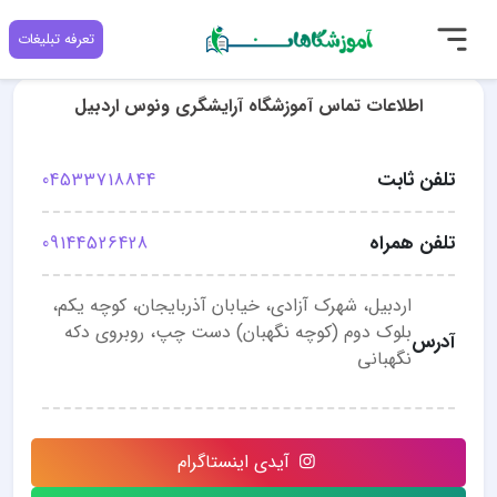
تعرفه تبلیغات
اطلاعات تماس آموزشگاه آرایشگری ونوس اردبیل
تلفن ثابت
04533718844
تلفن همراه
09144526428
اردبیل، شهرک آزادی، خیابان آذربایجان، کوچه یکم،
بلوک دوم (کوچه نگهبان) دست چپ، روبروی دکه
آدرس
نگهبانی
آیدی اینستاگرام