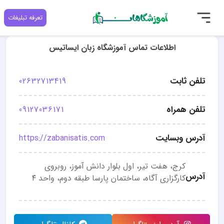
تعرفه تبلیغات
اطلاعات تماس آموزشگاه زبان ایساتیس
تلفن ثابت
02632713419
تلفن همراه
09127036171
آدرس وبسایت
https://zabanisatis.com
کرج، هفت تیر، اول بلوار دانش آموز، روبروی
آدرس
کارگزاری آگاه، ساختمان پارسا طبقه دوم، واحد ۴