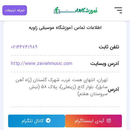
تعرفه تبلیغات
اطلاعات تماس آموزشگاه موسیقی زاویه
تلفن ثابت
02144741989
آدرس وبسایت
http://www.zaviehmusic.com
تهران، انتهای همت غرب، شهرک گلستان (راه آهن
سابق)، بلوار کاج (زینعلی)، پلاک 58 (نبش
آدرس
سروستان هفتم)
آیدی اینستاگرام
کانال تلگرام