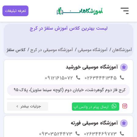
تعرفه تبلیغات
لیست بهترین کلاس آموزش سلفژ در کرج
آموزشگاهان
آموزشگاه موسیقی
آموزشگاه موسیقی در کرج
کلاس سلفژ در 
آموزشگاه موسیقی خورشید
09121615072
02634441345
کرج فاز دوم گوهردشت، خیابان دوم (کوچه سینما ساویز)، پلاک ۹۵
جزئیات بیشتر
ارسال پیام در واتس اپ
آموزشگاه موسیقی فورته
09303524473
02634469773