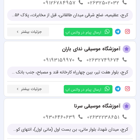
09126784957
02632502032
کرج، عظیمیه، ضلع شرقی میدان طالقانی، قبل از مخابرات، پلاک ۱۵۶، طبقه دوم سمت راست
جزئیات بیشتر
ارسال پیام در واتس اپ
آموزشگاه موسیقی ندای باران
09193159970
02632749674
کرج، بلوار هفت تیر، بین چهارراه کارخانه قند و مصباح، جنب بانک کشاورزی، پلاک 560
جزئیات بیشتر
ارسال پیام در واتس اپ
آموزشگاه موسیقی سرنا
09306460639
02632238651
کرج، میدان شهدا، بلوار مانی، بن بست اول (مانی اول)، انتهای کوچه