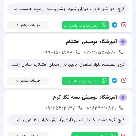
کرج، جهانشهر غربی، خیابان شهید بهشتی، میدان سپاه به سمت سه راه، بین بوستان و گلستان (نرسیده به بانک تجارت) پلاک ۱۳۵۱
جزئیات بیشتر
ارسال پیام در واتس اپ
آموزشگاه موسیقی احتشام
09901561877
02632550526
کرج، عظیمیه، بلوار استقلال، پایین تر از میدان استقلال، خیابان ارکیده، پلاک ۱۳۰
جزئیات بیشتر
ارسال پیام در واتس اپ
آموزشگاه موسیقی نغمه نگار کرج
09125603137
02634210821
کرج، گوهردشت، خیابان اصلی (آزادی)، نبش خیابان ۱۳ غربی، ابتدای بلوار شهید عالی مقدم، ساختمان شفق، طبقه ۲، واحد ۵