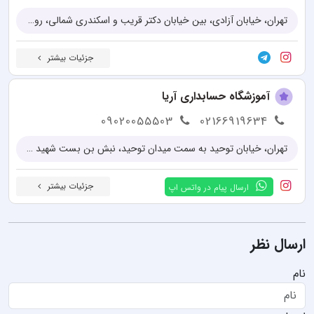
تهران، خیابان آزادی، بین خیابان دکتر قریب و اسکندری شمالی، روبروی پارک اوستا، پلاک 145
جزئیات بیشتر
آموزشگاه حسابداری آریا
09020055503
02166919634
تهران، خیابان توحید به سمت میدان توحید، نبش بن بست شهید حاج رضایی، پلاک ۷۵، واحد ۲
جزئیات بیشتر
ارسال پیام در واتس اپ
ارسال نظر
نام