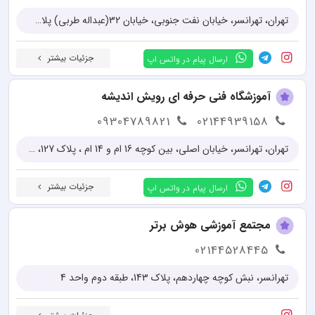
تهران، تهرانسر، خیابان نفت جنوبی، خیابان 32(عبداله طربی) پلاک 54، واحد1
جزئیات بیشتر
ارسال پیام در واتس اپ
آموزشگاه فنی حرفه ای رویش اندیشه
09304789821
02144939158
تهران، تهرانسر، خیابان اصلی، بین کوچه 16 ام و 14 ام ، پلاک 127، طبقه دوم
جزئیات بیشتر
ارسال پیام در واتس اپ
مجتمع آموزشی هوش برتر
02144528445
تهرانسر، نبش کوچه چهاردهم، پلاک 143، طبقه دوم واحد 4