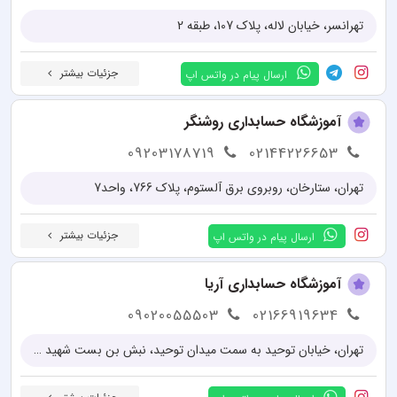
تهرانسر، خیابان لاله، پلاک 107، طبقه 2
جزئیات بیشتر
ارسال پیام در واتس اپ
آموزشگاه حسابداری روشنگر
09203178719
02144226653
تهران، ستارخان، روبروی برق آلستوم، پلاک 766، واحد7
جزئیات بیشتر
ارسال پیام در واتس اپ
آموزشگاه حسابداری آریا
09020055503
02166919634
تهران، خیابان توحید به سمت میدان توحید، نبش بن بست شهید حاج رضایی، پلاک ۷۵، واحد ۲