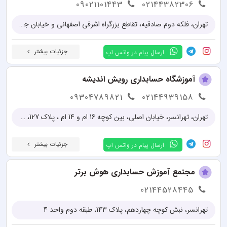
09021101443
02144382306
تهران، فلکه دوم صادقیه، تقاطع بزرگراه اشرفی اصفهانی و خیابان جلال‌ آل‌احمد، طبقه دوم، واحد غربی
جزئیات بیشتر
ارسال پیام در واتس اپ
آموزشگاه حسابداری رویش اندیشه
09304789821
02144939158
تهران، تهرانسر، خیابان اصلی، بین کوچه 16 ام و 14 ام ، پلاک 127، طبقه دوم
جزئیات بیشتر
ارسال پیام در واتس اپ
مجتمع آموزش حسابداری هوش برتر
02144528445
تهرانسر، نبش کوچه چهاردهم، پلاک 143، طبقه دوم واحد 4