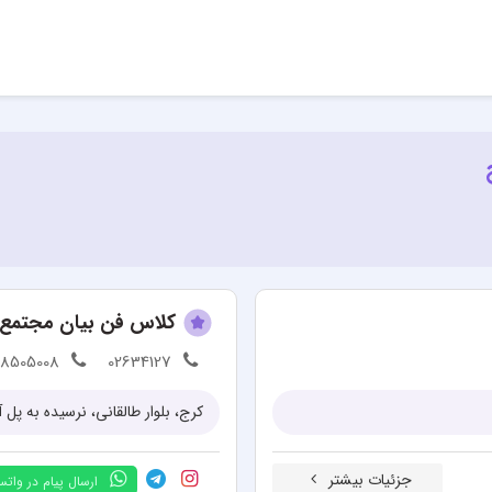
کلاس فن بیان مجتمع فن
88505008
02634127
کرج، بلوار طالقانی، نرسیده به پل
جزئیات بیشتر
ارسال پیام در وات