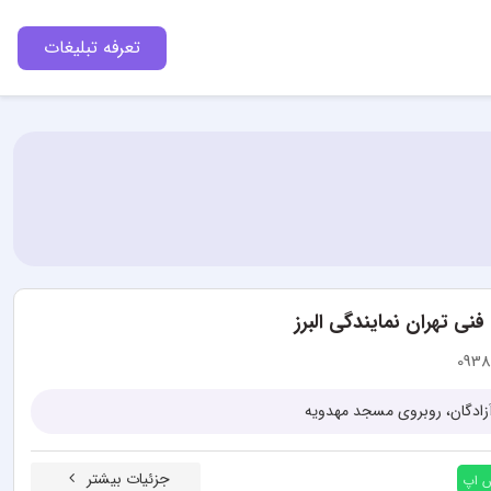
تعرفه تبلیغات
ی تهران نمایندگی البرز
093
 آزادگان، روبروی مسجد مهدویه
جزئیات بیشتر
س اپ