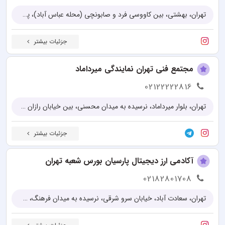
تهران، بهشتی، بین کاووسی فرد و صابونچی (محله عباس آباد)، پلاک 179، زنگ آیفون تصویری، طبقه اول (20 متر فاصله با ایستگاه مترو سهروردی)
جزئیات بیشتر
مجتمع فنی تهران نمایندگی میرداماد
02122222816
تهران، بلوار میرداماد، نرسیده به میدان محسنی، بین خیابان رازان شمالی و سید حسینی، جنب بانک ملت، پلاک 83
جزئیات بیشتر
آکادمی ارز دیجیتال پارسیان بورس شعبه تهران
02182801708
تهران، سعادت آباد، خیابان سرو شرقی، نرسیده به میدان فرهنگ، خیابان رشادت، کوچه اقبال ملی، پلاک 1، طبقه اول، واحد 4