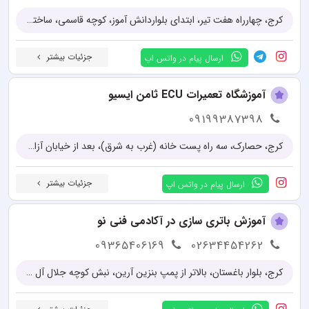
کرج، چهارراه هفت تير، ابتدای بلواردانش آموز، کوچه قاسمی، ساختمان جهانگير، طبقه 6، واحد11
جزئیات بیشتر
ارسال پیام در واتس اپ
آموزشگاه تعمیرات ECU ثامن ایسیو
09199387398
کرج، حصارک، سه راه پست خانه (غرب به شرق)، بعد از خیابان آزادگان
جزئیات بیشتر
ارسال پیام در واتس اپ
آموزش باتری سازی در آکادمی فنی نو
09365406169
02634454262
کرج، بلوار باغستان، بالاتر از پمپ بنزین آرین، نبش کوچه جلال آل احمد، آکادمی فنی نو