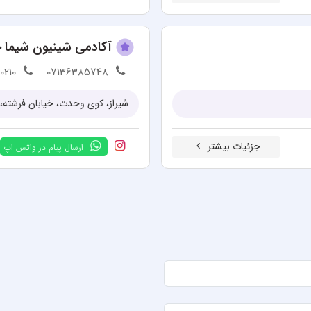
آکادمی شینیون شیما ج
00210
07136385748
شیراز، کوی وحدت، خیابان فرشته، 
جزئیات بیشتر
ارسال پیام در واتس اپ