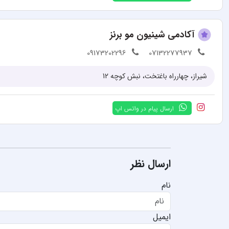
آکادمی شینیون مو برنز
09173202296
07132277937
شیراز، چهارراه باغتخت، نبش کوچه 12
ارسال پیام در واتس اپ
ارسال نظر
نام
ایمیل