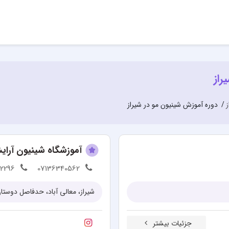
راز
ز
دوره آموزش شینیون مو در شیراز
آموزشگاه شینیون آرای
02296
07136340562
جزئیات بیشتر