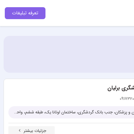
تعرفه تبلیغات
شگری برلیان
091732
شیراز، معالی آباد، حدفاصل دوستان و پزشکان، جنب بانک گردشگری، ساختمان اوتانا یک، طبقه ششم، واحد 604
جزئیات بیشتر