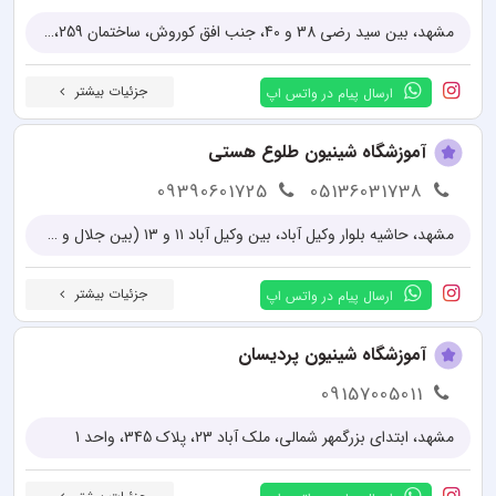
مشهد، بین سید رضی 38 و 40، جنب افق کوروش، ساختمان 259، (ساختمان اداری کیانپارس)
جزئیات بیشتر
ارسال پیام در واتس اپ
آموزشگاه شینیون طلوع هستی
09390601725
05136031738
مشهد، حاشیه بلوار وکیل آباد، بین وکیل آباد ۱۱ و ۱۳ (بین جلال و سروش)، جنب لوازم خانگی اسنوا، پلاک ۱۲۳
جزئیات بیشتر
ارسال پیام در واتس اپ
آموزشگاه شینیون پردیسان
09157005011
مشهد، ابتدای بزرگمهر شمالی، ملک آباد 23، پلاک 345، واحد 1