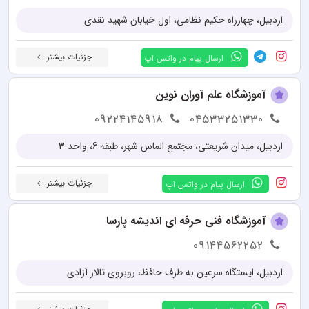
اردبیل، چهارراه حکیم نظامی، اول خیابان شهید نقدی
جزئیات بیشتر
ارسال پیام در واتس اپ
آموزشگاه علم آوران نوین
09224145918
04533251330
اردبیل، میدان شریعتی، مجتمع الماس شهر، طبقه 6، واحد 3
جزئیات بیشتر
ارسال پیام در واتس اپ
آموزشگاه فنی حرفه ای اندیشه پارسا
09144562252
اردبیل، ایستگاه سرعین به طرف حافظ، روبروی تالار آزادی